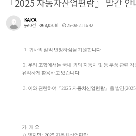
『2025 자동차산업편람』 발간 안
KAICA
0건
8,020회
25-08-21 16:42
1.
귀사의 일익 번창하심을 기원합니다
.
2.
우리 조합에서는 국내
·
외의 자동차 및 동 부품 관련 
유익하게 활용하고 있습니다
.
3.
이와 관련하여
『
2025
자동차산업편람
』
을 발간
(2025
가
.
개 요
ㅇ 책자명
: 2025
자동차산업편람