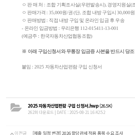
ㅇ 판 매 처
:
조합 기획조사실
(
우편발송시
),
경영지원실
(
ㅇ 판매가격
: 35,000
원
/
권
(
단
,
조합 내방 구입시
30,000
원
ㅇ 판매방법
:
직접 내방 구입 및 온라인 입금 후 우송
-
온라인 입금방법
:
우리
은행
112-015411-13-001
(
예금주
:
한국자동차산업협동조합
)
※
아래 구입신청서와 무통장 입금증 사본을 반드시 당
붙임
: 2025
자동차산업편람 구입 신청서
2025 자동차산업편람 구입 신청서.hwp
(26.5K)
262회 다운로드 | DATE : 2025-08-21 16:42:52
이전글
[제출 일정 변경] 2026 할당관세 적용 품목 수요 조사