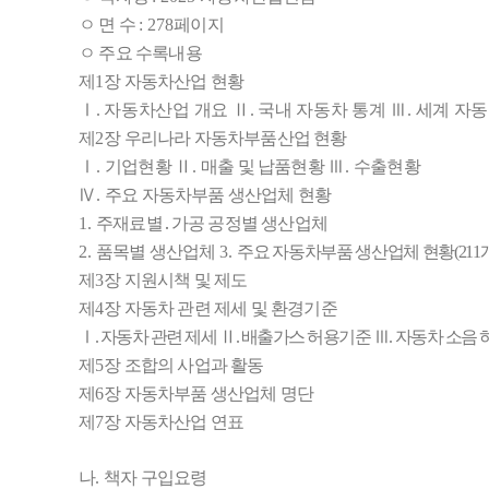
ㅇ 면 수
: 278
페이지
ㅇ 주요 수록내용
제
1
장 자동차산업 현황
Ⅰ
.
자동차산업 개요
Ⅱ
.
국내 자동차 통계
Ⅲ
.
세계 자동
제
2
장 우리나라 자동차부품산업 현황
Ⅰ
.
기업현황
Ⅱ
.
매출 및 납품현황
Ⅲ
.
수출현황
Ⅳ
.
주요 자동차부품 생산업체 현황
1.
주재료별
․
가공 공정별 생산업체
2.
품목별 생산업체
3.
주
요 자동차부품 생산업체 현황
(211
제
3
장 지원시책 및 제도
제
4
장 자동차 관련 제세 및 환경기준
Ⅰ
.
자동차 관련 제세
Ⅱ
.
배출가스 허용기준
Ⅲ
.
자동차 소음
제
5
장 조합의 사업과 활동
제
6
장 자동차부품 생산업체 명단
제
7
장 자동차산업 연표
나
.
책자 구입요령