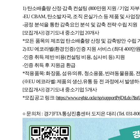
1) 탄소배출량 산정·감축 컨설팅
(800만원 지원 / 기업 자
-EU CBAM, 탄소발자국, 조직 온실가스 등 제품 및 사
-공정 분석을 통한 감축요인 분석 및 감축 전략 수립 지원
[모집개사] 경기도내 중소기업 20개사
*모든 품목의 제조업 탄소배출량 산정 및 감축방안 수립 
2) EU 에코라벨(환경인증) 인증 지원 서비스
(최대 400만
-인증 취득 제반 비용(컨설팅 비용, 심사비 등) 지원
-인증 취득 후 지원금 환급
*적용품목: 화장품, 섬유/의류, 청소용품, 반려동물용품, 
(※EU 에코라벨: 제품의 생산,유통 등 전 과정에서 발
[모집개사] 경기도내 중소기업 5개사
*모집공고 링크:
https://www.egbiz.or.kr/sp/supportPrjDtl.do?
○ 문의처 : 경기FTA통상진흥센터 도지은 대리 (Tel. 031-8064