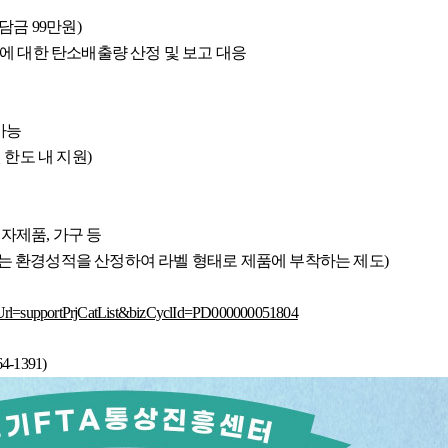
부담금 99만원)
업장에 대한 탄소배출량 산정 및 보고 대응
가능
원 한도 내
지원)
전자제품, 가구 등
생하는 환경성적을 산정하여 라벨 형태로 제품에 부착하는 제도)
listUrl=supportPrjCatList&bizCyclId=PD000000051804
-1391)