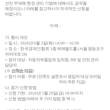
선진 무재해 현장 관리 기법에 대해서도 공유할
예정이오니 아래를 참고하시어 적극적인 신청을
바랍니다
.
아 래
-
가
.
행사 개요
○
일 시
: 2026
년
6
월
2
일
(
화
) 14:00 ~ 16:30
○
장 소
: 한국경제인협회
3
층 에메랄드홀
(
서울 영등포구
여의대로 24
)
○
참석 대상
:
자동차부품업계 임직원
, HR
및 안전 관리
담당자
(
※
선착순 마감
)
○
참가 비용
:
무료
(
만족도 설문조사 응답자 대상 모바일
커피 쿠폰 지급
)
나
.
참가 신청 방법
○
신청 기한
: 2026
년
5
월
29
일
(
금
) 18:00
까지
○
신청 방법
(
아래의 두 가지 방법 중 택
1)