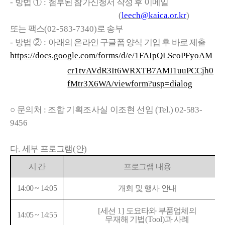
-
방법
①
:
첨부된 참가신청서 작성 후 이메일
(
leech@kaica.or.kr
)
또는 팩스
(02-583-7340)
로 송부
-
방법
②
:
아래의 온라인 구글폼 양식 기입 후 바로 제출
https://docs.google.com/forms/d/e/1FAIpQLScoPFyoAM
cr1tvAVdR3It6WRXTB7AMI1uuPCCjh0
fMtr3X6WA/viewform?usp=dialog
○
문의처
:
조합 기획조사실 이조현 선임
(Tel.) 02-583-
9456
다
.
세부 프로그램
(
안
)
시 간
프로그램 내용
14:00 ~ 14:05
개회 및 행사 안내
[
세션
1]
도요타와 부품업체의
14:05 ~ 14:55
무재해 기법
(Tool)
과 사례