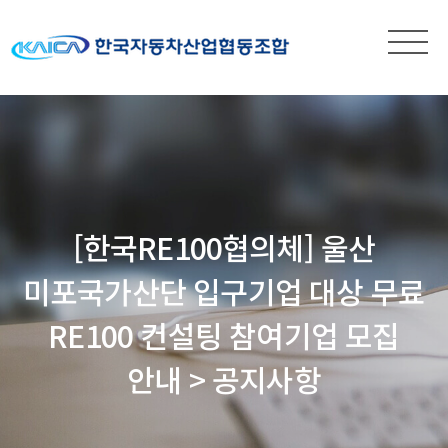
[한국RE100협의체] 울산
미포국가산단 입구기업 대상 무료
RE100 컨설팅 참여기업 모집
안내 > 공지사항